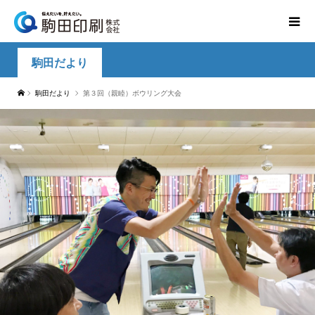
駒田だより
駒田だより
第３回（親睦）ボウリング大会