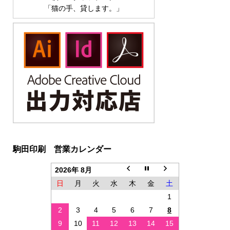
「猫の手、貸します。」
駒田印刷 営業カレンダー
2026年 8月
日
月
火
水
木
金
土
1
2
3
4
5
6
7
8
9
10
11
12
13
14
15