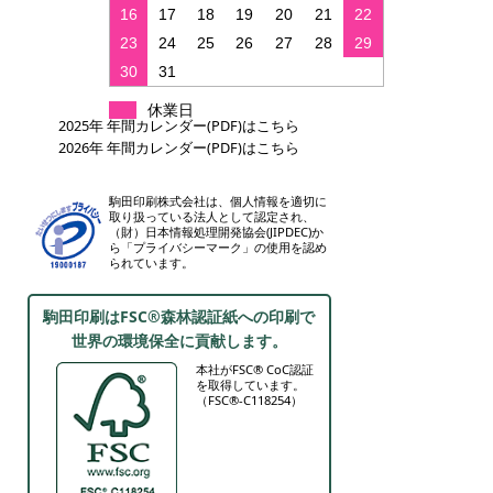
16
17
18
19
20
21
22
23
24
25
26
27
28
29
30
31
休業日
2025年 年間カレンダー(PDF)はこちら
2026年 年間カレンダー(PDF)はこちら
駒田印刷株式会社は、個人情報を適切に
取り扱っている法人として認定され、
（財）日本情報処理開発協会(JIPDEC)か
ら「プライバシーマーク」の使用を認め
られています。
駒田印刷はFSC®森林認証紙への印刷で
世界の環境保全に貢献します。
本社がFSC® CoC認証
を取得しています。
（FSC®-C118254）