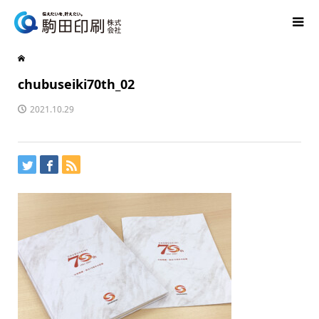
chubuseiki70th_02
2021.10.29