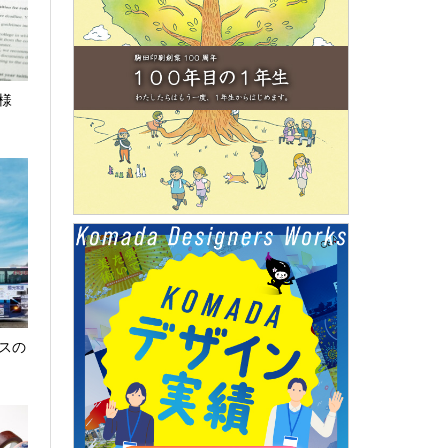
ト様
スの