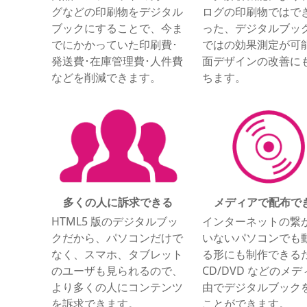
グなどの印刷物をデジタル
ログの印刷物ではで
ブックにすることで、今ま
った、デジタルブッ
でにかかっていた印刷費･
ではの効果測定が可
発送費･在庫管理費･⼈件費
⾯デザインの改善に
などを削減できます。
ちます。
多くの⼈に訴求できる
メディアで配布で
HTML5 版のデジタルブッ
インターネットの繋
クだから、パソコンだけで
いないパソコンでも
なく、スマホ、タブレット
る形にも制作できる
のユーザも⾒られるので、
CD/DVD などのメ
より多くの⼈にコンテンツ
由でデジタルブック
を訴求できます。
ことができます。