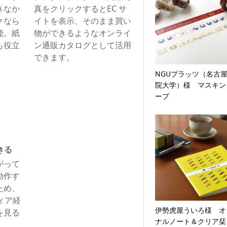
きなか
真をクリックするとEC サ
クなら
イトを表⽰、そのまま買い
能。紙
物ができるようなオンライ
も役⽴
ン通販カタログとして活⽤
できます。
NGUプラッツ（名古
院大学）様 マスキン
ープ
きる
がって
動作す
ため、
ディア経
伊勢虎屋ういろ様 オ
を⾒る
ナルノート＆クリア栞