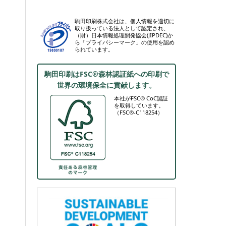
駒田印刷株式会社は、個人情報を適切に
取り扱っている法人として認定され、
（財）日本情報処理開発協会(JIPDEC)か
ら「プライバシーマーク」の使用を認め
られています。
駒田印刷はFSC®森林認証紙への印刷で
世界の環境保全に貢献します。
本社がFSC® CoC認証
を取得しています。
（FSC®-C118254）