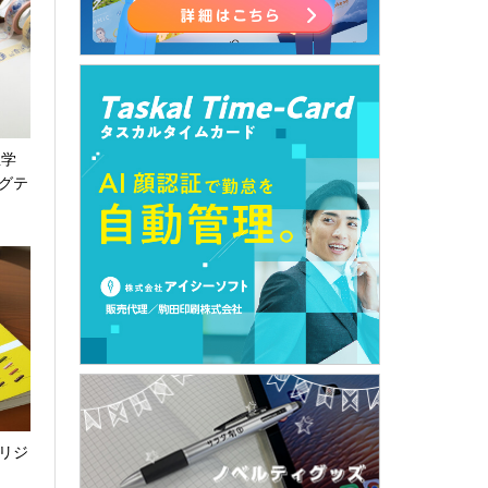
屋学
グテ
リジ