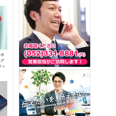
サポ
援グ
ラッ