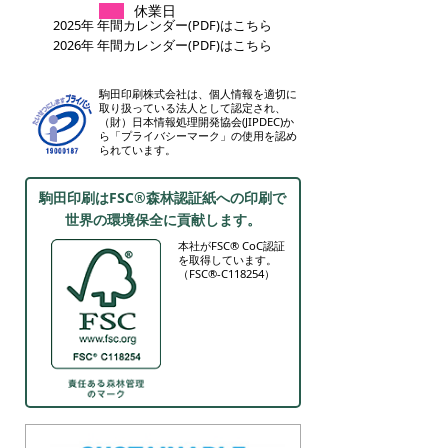
休業日
2025年 年間カレンダー(PDF)はこちら
2026年 年間カレンダー(PDF)はこちら
駒田印刷株式会社は、個人情報を適切に
取り扱っている法人として認定され、
（財）日本情報処理開発協会(JIPDEC)か
ら「プライバシーマーク」の使用を認め
られています。
駒田印刷はFSC®森林認証紙への印刷で
世界の環境保全に貢献します。
本社がFSC® CoC認証
を取得しています。
（FSC®-C118254）