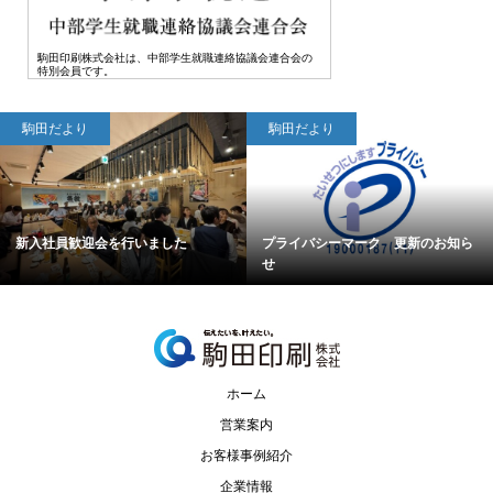
駒田印刷株式会社は、中部学生就職連絡協議会連合会の
特別会員です。
駒田だより
駒田だより
新入社員歓迎会を行いました
プライバシーマーク 更新のお知ら
せ
ホーム
営業案内
お客様事例紹介
企業情報