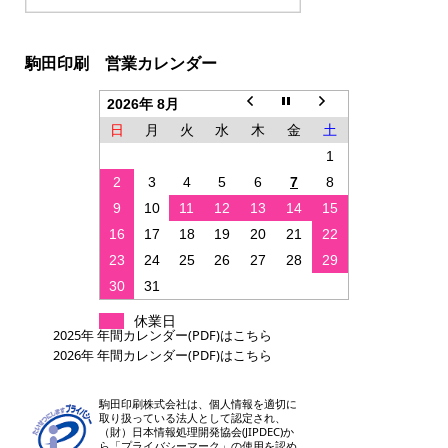
駒田印刷 営業カレンダー
2026年 8月
日
月
火
水
木
金
土
1
2
3
4
5
6
7
8
9
10
11
12
13
14
15
16
17
18
19
20
21
22
23
24
25
26
27
28
29
30
31
休業日
2025年 年間カレンダー(PDF)はこちら
2026年 年間カレンダー(PDF)はこちら
駒田印刷株式会社は、個人情報を適切に
取り扱っている法人として認定され、
（財）日本情報処理開発協会(JIPDEC)か
ら「プライバシーマーク」の使用を認め