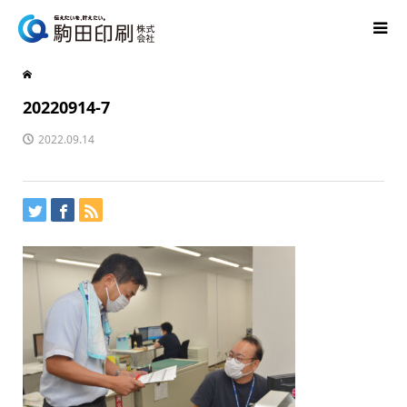
20220914-7
2022.09.14