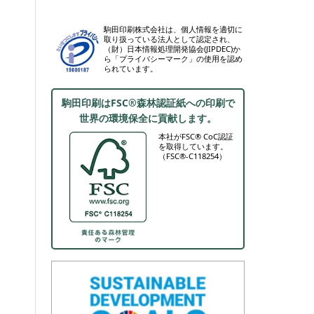
駒田印刷株式会社は、個人情報を適切に
取り扱っている法人として認定され、
（財）日本情報処理開発協会(JIPDEC)か
ら「プライバシーマーク」の使用を認め
られています。
駒田印刷はFSC®森林認証紙への印刷で
世界の環境保全に貢献します。
本社がFSC® CoC認証
を取得しています。
（FSC®-C118254）