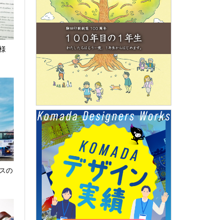
ト様
スの