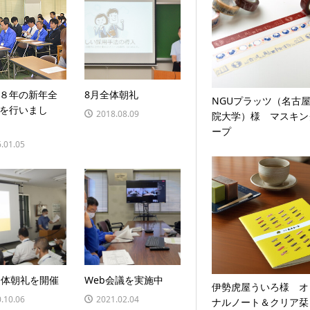
８年の新年全
8月全体朝礼
NGUプラッツ（名古
を行いまし
2018.08.09
院大学）様 マスキン
ープ
.01.05
全体朝礼を開催
Web会議を実施中
伊勢虎屋ういろ様 オ
.10.06
2021.02.04
ナルノート＆クリア栞