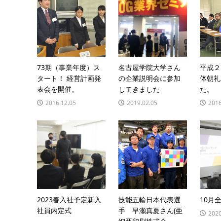
73期（事業年度）ス
名古屋学院大学さん
平成２
タート！ 経営計画発
の企業説明会に参加
体朝礼
表会を開催。
してきました
た。
2016.12.05
2019.02.05
2016
2023春入社予定新入
技能五輪日本代表選
10月
社員内定式
手 早瀬真夏さん(亜
2020