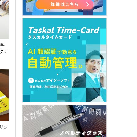
屋学
グテ
リジ