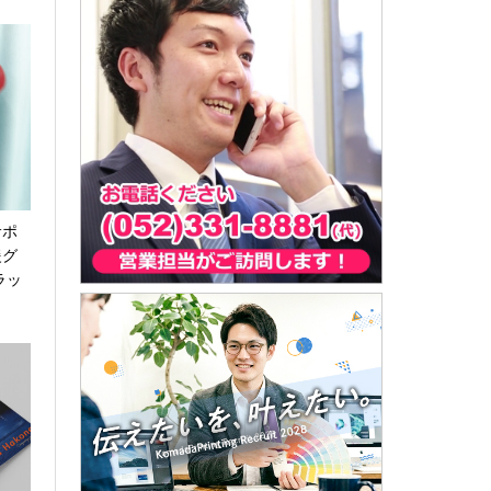
サポ
援グ
ラッ