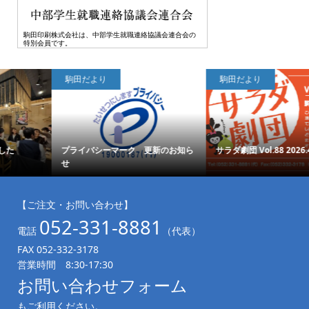
駒田印刷株式会社は、中部学生就職連絡協議会連合会の
特別会員です。
駒田だより
駒田だより
サラダ劇団 Vol.88 2026.4.1発行
会社説明会、絶賛開催中です！
【ご注文・お問い合わせ】
052-331-8881
電話
（代表）
FAX 052-332-3178
営業時間 8:30-17:30
お問い合わせフォーム
もご利用ください。