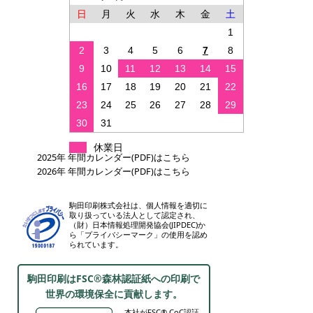
日
月
火
水
木
金
土
1
2
3
4
5
6
7
8
9
10
11
12
13
14
15
16
17
18
19
20
21
22
23
24
25
26
27
28
29
30
31
休業日
2025年 年間カレンダー(PDF)はこちら
2026年 年間カレンダー(PDF)はこちら
駒田印刷株式会社は、個人情報を適切に
取り扱っている法人として認定され、
（財）日本情報処理開発協会(JIPDEC)か
ら「プライバシーマーク」の使用を認め
られています。
駒田印刷はFSC®森林認証紙への印刷で
世界の環境保全に貢献します。
本社がFSC® CoC認証