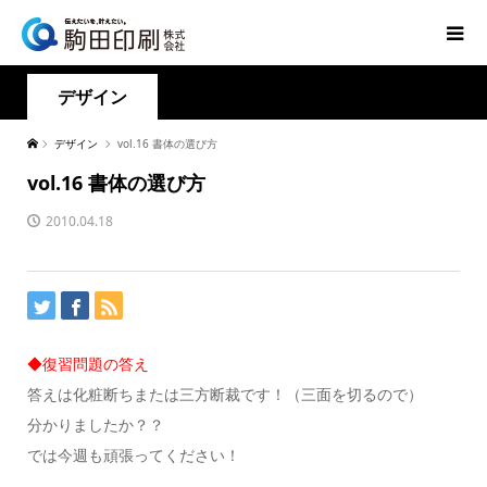
デザイン
デザイン
vol.16 書体の選び方
vol.16 書体の選び方
2010.04.18
◆復習問題の答え
答えは化粧断ちまたは三方断裁です！（三面を切るので）
分かりましたか？？
では今週も頑張ってください！