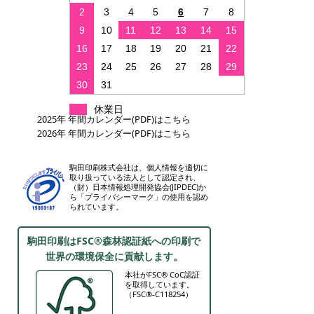
2
3
4
5
6
7
8
9
10
11
12
13
14
15
16
17
18
19
20
21
22
23
24
25
26
27
28
29
30
31
休業日
2025年 年間カレンダー(PDF)はこちら
2026年 年間カレンダー(PDF)はこちら
駒田印刷株式会社は、個人情報を適切に
取り扱っている法人として認定され、
（財）日本情報処理開発協会(JIPDEC)か
ら「プライバシーマーク」の使用を認め
られています。
駒田印刷はFSC®森林認証紙への印刷で
世界の環境保全に貢献します。
本社がFSC® CoC認証
を取得しています。
（FSC®-C118254）