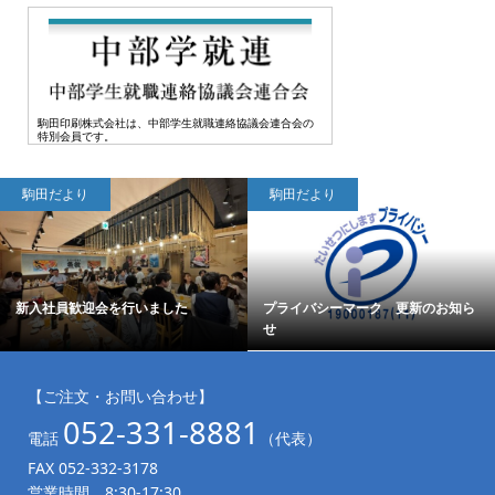
駒田印刷株式会社は、中部学生就職連絡協議会連合会の
特別会員です。
駒田だより
駒田だより
新入社員歓迎会を行いました
プライバシーマーク 更新のお知ら
せ
【ご注文・お問い合わせ】
052-331-8881
電話
（代表）
FAX 052-332-3178
営業時間 8:30-17:30