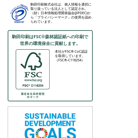
駒田印刷株式会社は、個人情報を適切に
取り扱っている法人として認定され、
（財）日本情報処理開発協会(JIPDEC)か
ら「プライバシーマーク」の使用を認め
られています。
駒田印刷はFSC®森林認証紙への印刷で
世界の環境保全に貢献します。
本社がFSC® CoC認証
を取得しています。
（FSC®-C118254）