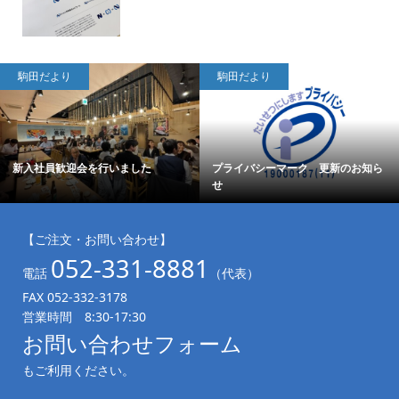
駒田だより
駒田だより
新入社員歓迎会を行いました
プライバシーマーク 更新のお知ら
せ
【ご注文・お問い合わせ】
052-331-8881
電話
（代表）
FAX 052-332-3178
営業時間 8:30-17:30
お問い合わせフォーム
もご利用ください。