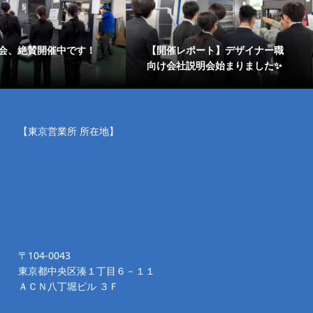
会、絶賛開催中です！
【開催レポート】デザイナー職
向け会社説明会始まりました✨
【東京営業所 所在地】
〒104-0043
東京都中央区湊１丁目６－１１
ＡＣＮ八丁堀ビル ３Ｆ