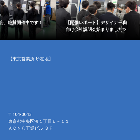
会、絶賛開催中です！
【開催レポート】デザイナー職
向け会社説明会始まりました✨
【東京営業所 所在地】
〒104-0043
東京都中央区湊１丁目６－１１
ＡＣＮ八丁堀ビル ３Ｆ