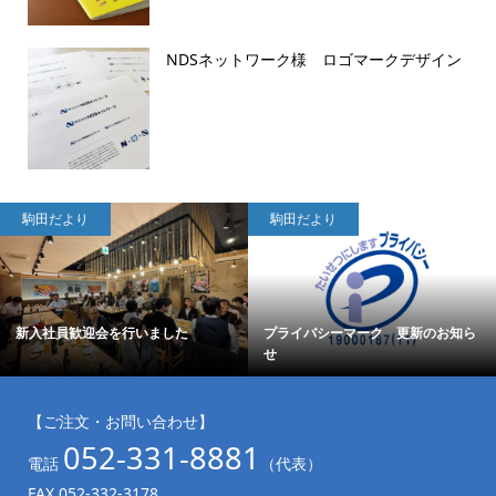
NDSネットワーク様 ロゴマークデザイン
駒田だより
駒田だより
新入社員歓迎会を行いました
プライバシーマーク 更新のお知ら
せ
【ご注文・お問い合わせ】
052-331-8881
電話
（代表）
FAX 052-332-3178