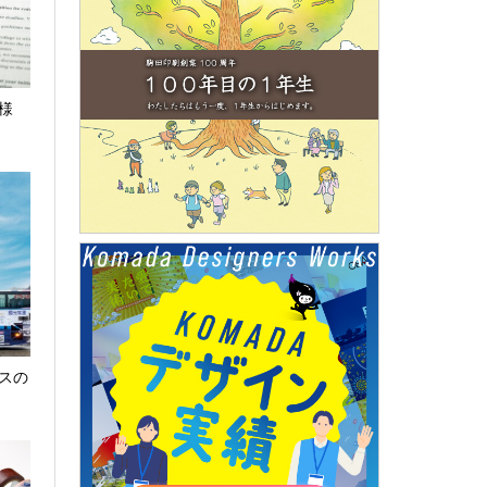
ト様
スの