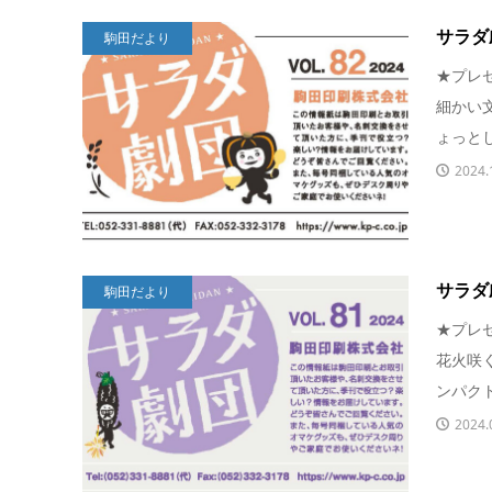
サラダ劇団
駒田だより
★プレ
細かい
ょっとし
2024.
サラダ劇団
駒田だより
★プレ
花火咲
ンパクト
2024.