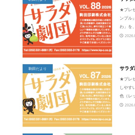
★プレ
ンプル
わ」を、
2026.
サラダ劇団
駒田だより
★プレ
しやす
色（レッ
2026.