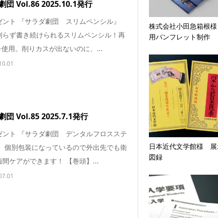
 Vol.86 2025.10.1発行
ゼント 『サラダ劇団 スリムペンシル』
株式会社小田急箱根様
削らず書き続けられるスリムペンシル！再
用パンフレット制作
を使用。削りカスが出ないのに、...
10.01
 Vol.85 2025.7.1発行
ゼント 『サラダ劇団 デンタルフロスステ
日本近代文学館様 展
』 個別包装になっているので外出先でも衛
図録
間ケアができます！ 【巻頭】...
07.01