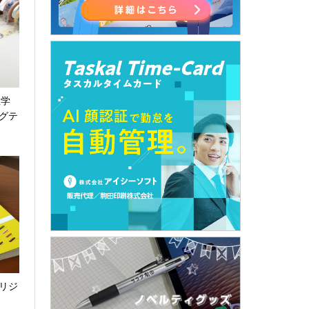
屋学
グテ
リジ