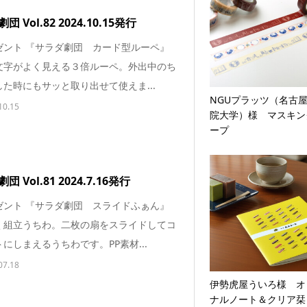
 Vol.82 2024.10.15発行
ゼント 『サラダ劇団 カード型ルーペ』
文字がよく見える３倍ルーペ。外出中のち
た時にもサッと取り出せて使えま...
NGUプラッツ（名古
10.15
院大学）様 マスキン
ープ
 Vol.81 2024.7.16発行
ゼント 『サラダ劇団 スライドふぁん』
く組立うちわ。二枚の扇をスライドしてコ
にしまえるうちわです。PP素材...
07.18
伊勢虎屋ういろ様 オ
ナルノート＆クリア栞