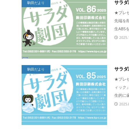
サラダ劇団
駒田だより
★プレ
先端を
生ABS
2025.
サラダ劇団
駒田だより
★プレ
ィック
生的に歯
2025.