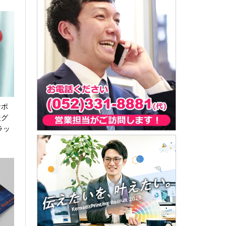
サポ
援グ
ラッ