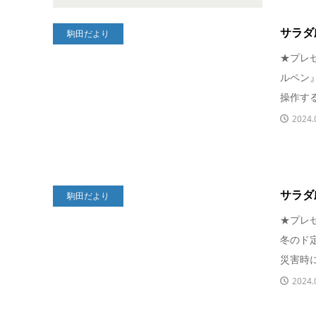
サラダ劇団
駒田だより
★プレ
ルペン
操作する
2024.
サラダ劇団
駒田だより
★プレ
冬のド
災害時に
2024.