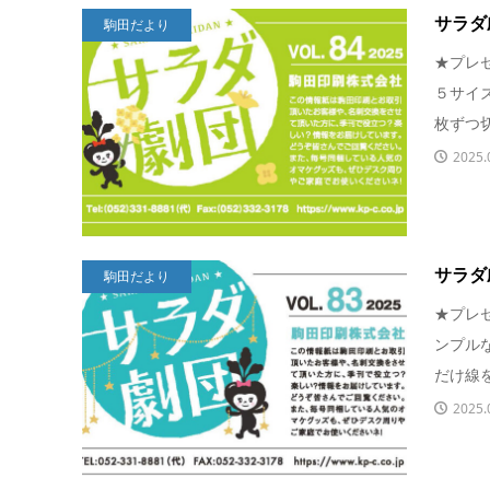
サラダ劇団
駒田だより
★プレ
５サイ
枚ずつ切
2025.
サラダ劇団
駒田だより
★プレ
ンプル
だけ線を
2025.