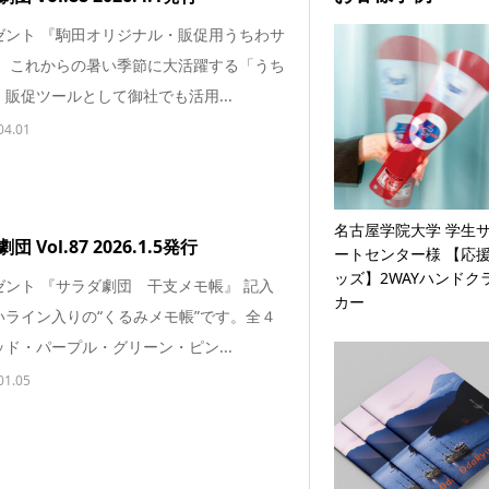
ゼント 『駒田オリジナル・販促用うちわサ
』 これからの暑い季節に大活躍する「うち
販促ツールとして御社でも活用...
04.01
名古屋学院大学 学生
 Vol.87 2026.1.5発行
ートセンター様 【応
ッズ】2WAYハンドク
ゼント 『サラダ劇団 干支メモ帳』 記入
カー
いライン入りの“くるみメモ帳”です。全４
ド・パープル・グリーン・ピン...
01.05