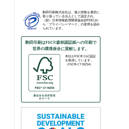
駒田印刷株式会社は、個人情報を適切に
取り扱っている法人として認定され、
（財）日本情報処理開発協会(JIPDEC)か
ら「プライバシーマーク」の使用を認め
られています。
駒田印刷はFSC®森林認証紙への印刷で
世界の環境保全に貢献します。
本社がFSC® CoC認証
を取得しています。
（FSC®-C118254）