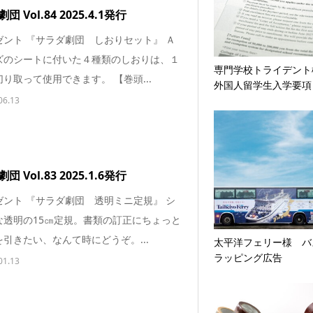
 Vol.84 2025.4.1発行
ゼント 『サラダ劇団 しおりセット』 Ａ
ズのシートに付いた４種類のしおりは、１
専門学校トライデン
り取って使用できます。 【巻頭...
外国人留学生入学要項
06.13
 Vol.83 2025.1.6発行
ゼント 『サラダ劇団 透明ミニ定規』 シ
な透明の15㎝定規。書類の訂正にちょっと
引きたい、なんて時にどうぞ。...
太平洋フェリー様 バ
ラッピング広告
01.13