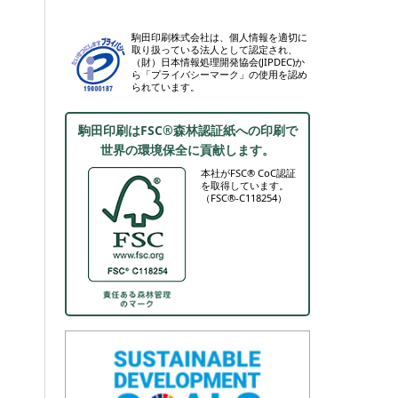
駒田印刷株式会社は、個人情報を適切に
取り扱っている法人として認定され、
（財）日本情報処理開発協会(JIPDEC)か
ら「プライバシーマーク」の使用を認め
られています。
駒田印刷はFSC®森林認証紙への印刷で
世界の環境保全に貢献します。
本社がFSC® CoC認証
を取得しています。
（FSC®-C118254）