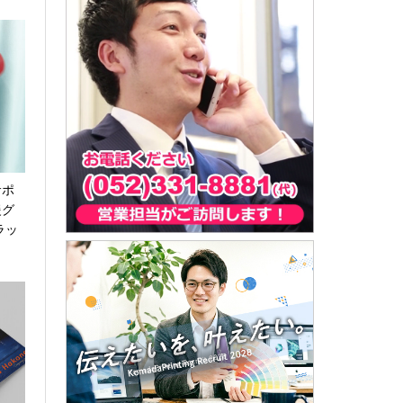
サポ
援グ
ラッ