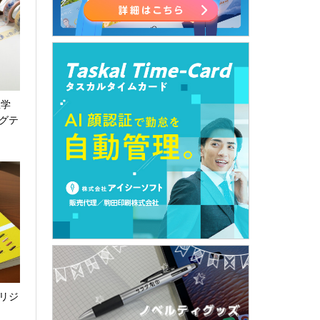
屋学
グテ
リジ