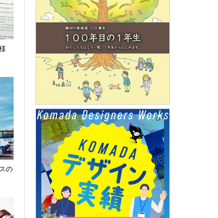
ト様
スの