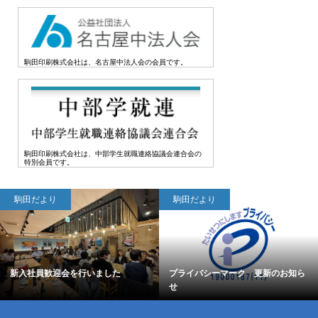
駒田印刷株式会社は、名古屋中法人会の会員です。
駒田印刷株式会社は、中部学生就職連絡協議会連合会の
特別会員です。
駒田だより
駒田だより
行いました
プライバシーマーク 更新のお知ら
サラダ劇団 Vol.88 
せ