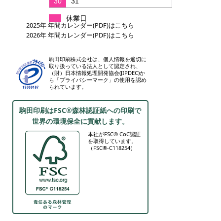
30
31
休業日
2025年 年間カレンダー(PDF)はこちら
2026年 年間カレンダー(PDF)はこちら
駒田印刷株式会社は、個人情報を適切に
取り扱っている法人として認定され、
（財）日本情報処理開発協会(JIPDEC)か
ら「プライバシーマーク」の使用を認め
られています。
駒田印刷はFSC®森林認証紙への印刷で
世界の環境保全に貢献します。
本社がFSC® CoC認証
を取得しています。
（FSC®-C118254）