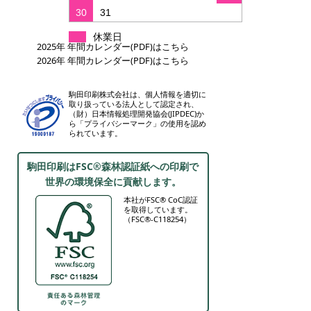
30
31
休業日
2025年 年間カレンダー(PDF)はこちら
2026年 年間カレンダー(PDF)はこちら
駒田印刷株式会社は、個人情報を適切に
取り扱っている法人として認定され、
（財）日本情報処理開発協会(JIPDEC)か
ら「プライバシーマーク」の使用を認め
られています。
駒田印刷はFSC®森林認証紙への印刷で
世界の環境保全に貢献します。
本社がFSC® CoC認証
を取得しています。
（FSC®-C118254）