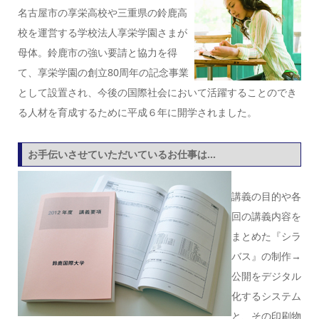
名古屋市の享栄高校や三重県の鈴鹿高
校を運営する学校法人享栄学園さまが
母体。鈴鹿市の強い要請と協力を得
て、享栄学園の創立80周年の記念事業
として設置され、今後の国際社会において活躍することのでき
る人材を育成するために平成６年に開学されました。
お手伝いさせていただいているお仕事は…
講義の目的や各
回の講義内容を
まとめた『シラ
バス』の制作→
公開をデジタル
化するシステム
と、その印刷物