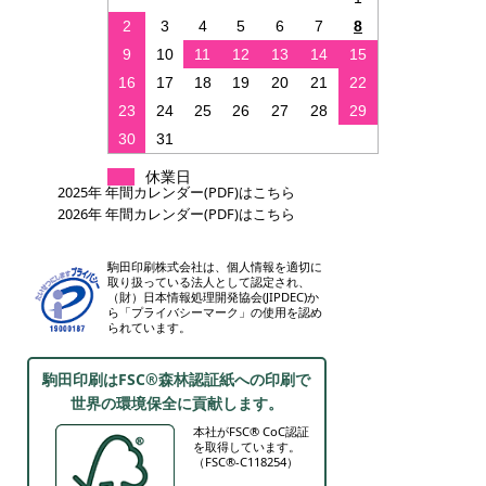
2
3
4
5
6
7
8
9
10
11
12
13
14
15
16
17
18
19
20
21
22
23
24
25
26
27
28
29
30
31
休業日
2025年 年間カレンダー(PDF)はこちら
2026年 年間カレンダー(PDF)はこちら
駒田印刷株式会社は、個人情報を適切に
取り扱っている法人として認定され、
（財）日本情報処理開発協会(JIPDEC)か
ら「プライバシーマーク」の使用を認め
られています。
駒田印刷はFSC®森林認証紙への印刷で
世界の環境保全に貢献します。
本社がFSC® CoC認証
を取得しています。
（FSC®-C118254）