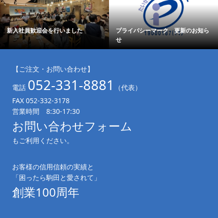
 更新のお知ら
サラダ劇団 Vol.88 2026.4.1発行
会社説明会、絶賛開
【ご注文・お問い合わせ】
052-331-8881
電話
（代表）
FAX 052-332-3178
営業時間 8:30-17:30
お問い合わせフォーム
もご利用ください。
お客様の信用信頼の実績と
「困ったら駒田と愛されて」
創業100周年