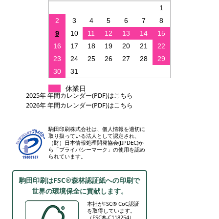
1
2
3
4
5
6
7
8
9
10
11
12
13
14
15
16
17
18
19
20
21
22
23
24
25
26
27
28
29
30
31
休業日
2025年 年間カレンダー(PDF)はこちら
2026年 年間カレンダー(PDF)はこちら
駒田印刷株式会社は、個人情報を適切に
取り扱っている法人として認定され、
（財）日本情報処理開発協会(JIPDEC)か
ら「プライバシーマーク」の使用を認め
られています。
駒田印刷はFSC®森林認証紙への印刷で
世界の環境保全に貢献します。
本社がFSC® CoC認証
を取得しています。
（FSC®-C118254）