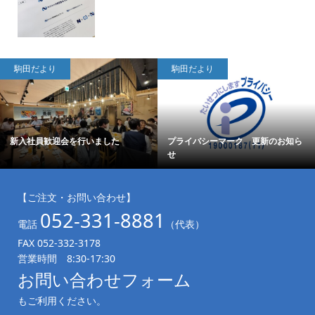
駒田だより
駒田だより
新入社員歓迎会を行いました
プライバシーマーク 更新のお知ら
せ
【ご注文・お問い合わせ】
052-331-8881
電話
（代表）
FAX 052-332-3178
営業時間 8:30-17:30
お問い合わせフォーム
もご利用ください。