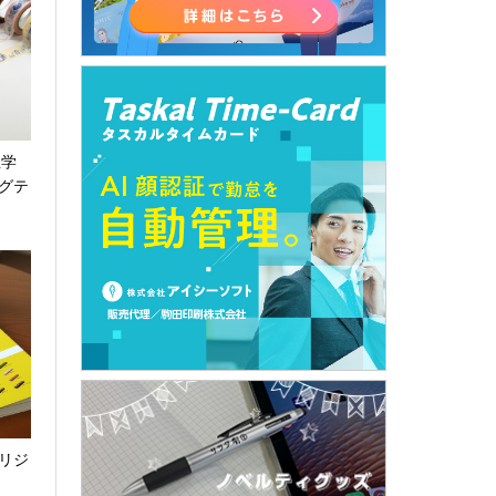
屋学
グテ
リジ