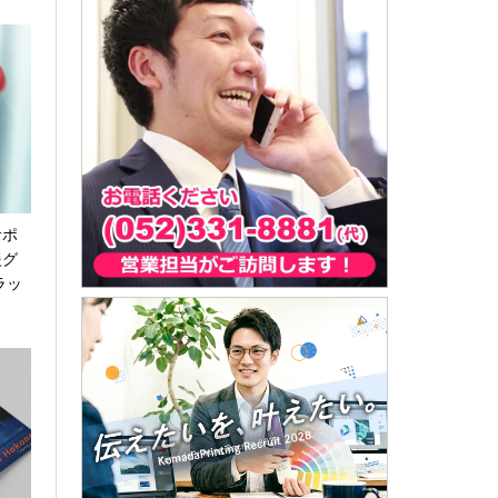
サポ
援グ
ラッ