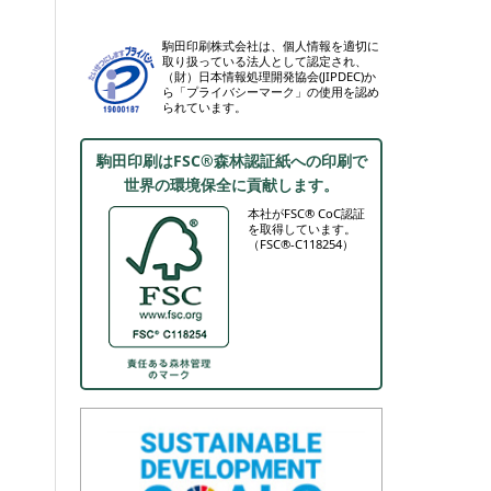
駒田印刷株式会社は、個人情報を適切に
取り扱っている法人として認定され、
（財）日本情報処理開発協会(JIPDEC)か
ら「プライバシーマーク」の使用を認め
られています。
駒田印刷はFSC®森林認証紙への印刷で
世界の環境保全に貢献します。
本社がFSC® CoC認証
を取得しています。
（FSC®-C118254）