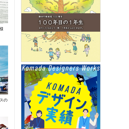
ト様
スの