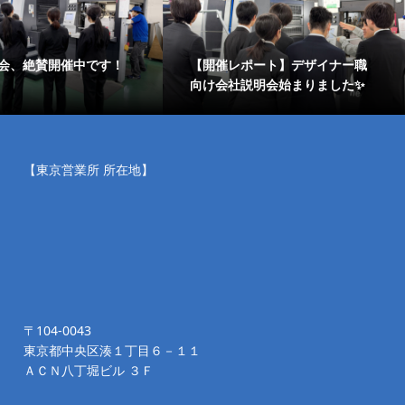
会、絶賛開催中です！
【開催レポート】デザイナー職
向け会社説明会始まりました✨
【東京営業所 所在地】
〒104-0043
東京都中央区湊１丁目６－１１
ＡＣＮ八丁堀ビル ３Ｆ