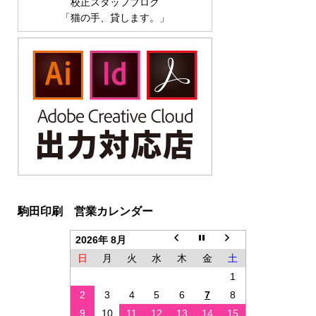
校正スタッフブログ
「猫の手、貸します。」
駒田印刷 営業カレンダー
2026年 8月
日
月
火
水
木
金
土
1
2
3
4
5
6
7
8
9
10
11
12
13
14
15