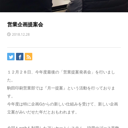
営業企画提案会
2018.12.28
１２月２８日、今年度最後の「営業提案発表会」を行いまし
た。
駒田印刷営業部では『月一提案』という活動を行っておりま
す。
今年度は特に企画Gからの新しい仕組みを受けて、新しい企画
立案がみいだせた年だとおもわれます。
今回もwebを利用したアンケートシステム、IR用のブース装飾