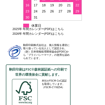
16
17
18
19
20
21
22
23
24
25
26
27
28
29
30
31
休業日
2025年 年間カレンダー(PDF)はこちら
2026年 年間カレンダー(PDF)はこちら
駒田印刷株式会社は、個人情報を適切に
取り扱っている法人として認定され、
（財）日本情報処理開発協会(JIPDEC)か
ら「プライバシーマーク」の使用を認め
られています。
駒田印刷はFSC®森林認証紙への印刷で
世界の環境保全に貢献します。
本社がFSC® CoC認証
を取得しています。
（FSC®-C118254）