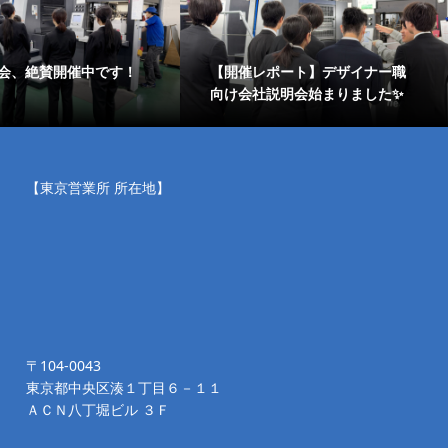
会、絶賛開催中です！
【開催レポート】デザイナー職
向け会社説明会始まりました✨
【東京営業所 所在地】
〒104-0043
東京都中央区湊１丁目６－１１
ＡＣＮ八丁堀ビル ３Ｆ