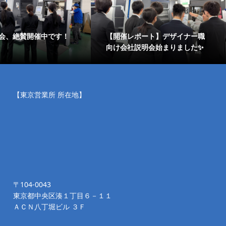
会、絶賛開催中です！
【開催レポート】デザイナー職
向け会社説明会始まりました✨
【東京営業所 所在地】
〒104-0043
東京都中央区湊１丁目６－１１
ＡＣＮ八丁堀ビル ３Ｆ