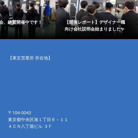
会、絶賛開催中です！
【開催レポート】デザイナー職
向け会社説明会始まりました✨
【東京営業所 所在地】
〒104-0043
東京都中央区湊１丁目６－１１
ＡＣＮ八丁堀ビル ３Ｆ