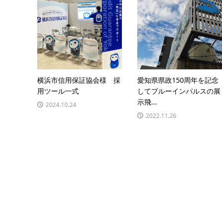
横浜市信用保証協会様 採
愛知県県政150周年を記念
用ツール一式
してブルーインパルスの展
示飛...
2024.10.24
2022.11.26