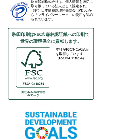
駒田印刷株式会社は、個人情報を適切に
取り扱っている法人として認定され、
（財）日本情報処理開発協会(JIPDEC)か
ら「プライバシーマーク」の使用を認め
られています。
駒田印刷はFSC®森林認証紙への印刷で
世界の環境保全に貢献します。
本社がFSC® CoC認証
を取得しています。
（FSC®-C118254）