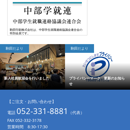
駒田印刷株式会社は、中部学生就職連絡協議会連合会の
特別会員です。
駒田だより
駒田だより
新入社員歓迎会を行いました
プライバシーマーク 更新のお知ら
せ
【ご注文・お問い合わせ】
052-331-8881
電話
（代表）
FAX 052-332-3178
営業時間 8:30-17:30