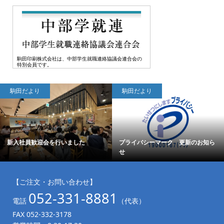
駒田印刷株式会社は、中部学生就職連絡協議会連合会の
特別会員です。
駒田だより
駒田だより
新入社員歓迎会を行いました
プライバシーマーク 更新のお知ら
せ
【ご注文・お問い合わせ】
052-331-8881
電話
（代表）
FAX 052-332-3178