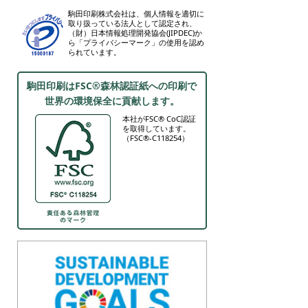
駒田印刷株式会社は、個人情報を適切に
取り扱っている法人として認定され、
（財）日本情報処理開発協会(JIPDEC)か
ら「プライバシーマーク」の使用を認め
られています。
駒田印刷はFSC®森林認証紙への印刷で
世界の環境保全に貢献します。
本社がFSC® CoC認証
を取得しています。
（FSC®-C118254）