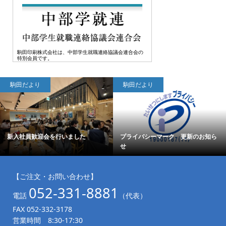
駒田印刷株式会社は、中部学生就職連絡協議会連合会の
特別会員です。
駒田だより
駒田だより
新入社員歓迎会を行いました
プライバシーマーク 更新のお知ら
せ
【ご注文・お問い合わせ】
052-331-8881
電話
（代表）
FAX 052-332-3178
営業時間 8:30-17:30