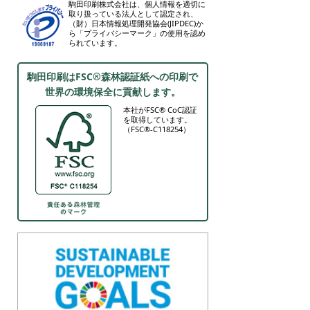
駒田印刷株式会社は、個人情報を適切に
取り扱っている法人として認定され、
（財）日本情報処理開発協会(JIPDEC)か
ら「プライバシーマーク」の使用を認め
られています。
駒田印刷はFSC®森林認証紙への印刷で
世界の環境保全に貢献します。
本社がFSC® CoC認証
を取得しています。
（FSC®-C118254）