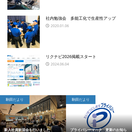
社内勉強会 多能工化で生産性アップ
2020.01.06
リクナビ2026掲載スタート
2024.06.04
駒田だより
駒田だより
新入社員歓迎会を行いました
プライバシーマーク 更新のお知ら