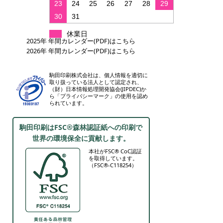
23
24
25
26
27
28
29
30
31
休業日
2025年 年間カレンダー(PDF)はこちら
2026年 年間カレンダー(PDF)はこちら
駒田印刷株式会社は、個人情報を適切に
取り扱っている法人として認定され、
（財）日本情報処理開発協会(JIPDEC)か
ら「プライバシーマーク」の使用を認め
られています。
駒田印刷はFSC®森林認証紙への印刷で
世界の環境保全に貢献します。
本社がFSC® CoC認証
を取得しています。
（FSC®-C118254）