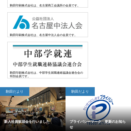
駒田印刷株式会社は、名古屋商工会議所の会員です。
駒田印刷株式会社は、名古屋中法人会の会員です。
駒田印刷株式会社は、中部学生就職連絡協議会連合会の
特別会員です。
駒田だより
駒田だより
ら
サラダ劇団 Vol.88 2026.4.1発行
会社説明会、絶賛開催中です！