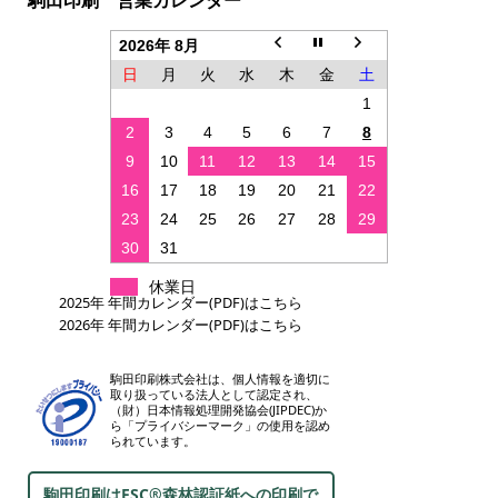
2026年 8月
日
月
火
水
木
金
土
1
2
3
4
5
6
7
8
9
10
11
12
13
14
15
16
17
18
19
20
21
22
23
24
25
26
27
28
29
30
31
休業日
2025年 年間カレンダー(PDF)はこちら
2026年 年間カレンダー(PDF)はこちら
駒田印刷株式会社は、個人情報を適切に
取り扱っている法人として認定され、
（財）日本情報処理開発協会(JIPDEC)か
ら「プライバシーマーク」の使用を認め
られています。
駒田印刷はFSC®森林認証紙への印刷で