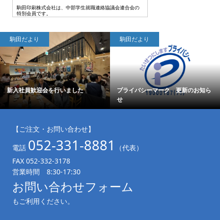
駒田印刷株式会社は、中部学生就職連絡協議会連合会の
特別会員です。
駒田だより
駒田だより
した
プライバシーマーク 更新のお知ら
サラダ劇団 Vol.88 2026
せ
【ご注文・お問い合わせ】
052-331-8881
電話
（代表）
FAX 052-332-3178
営業時間 8:30-17:30
お問い合わせフォーム
もご利用ください。