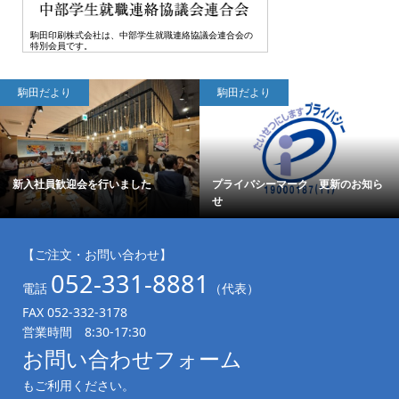
駒田印刷株式会社は、中部学生就職連絡協議会連合会の
特別会員です。
駒田だより
駒田だより
新入社員歓迎会を行いました
プライバシーマーク 更新のお知ら
せ
【ご注文・お問い合わせ】
052-331-8881
電話
（代表）
FAX 052-332-3178
営業時間 8:30-17:30
お問い合わせフォーム
もご利用ください。