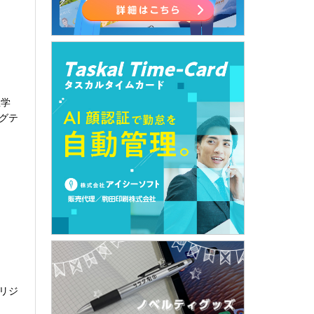
屋学
グテ
リジ