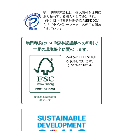
駒田印刷株式会社は、個人情報を適切に
取り扱っている法人として認定され、
（財）日本情報処理開発協会(JIPDEC)か
ら「プライバシーマーク」の使用を認め
られています。
駒田印刷はFSC®森林認証紙への印刷で
世界の環境保全に貢献します。
本社がFSC® CoC認証
を取得しています。
（FSC®-C118254）