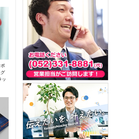
サポ
援グ
ラッ